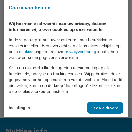
Cookievoorkeuren
Wij hechten veel waarde aan uw privacy, daarom
informeren wij u over cookies op onze website.
In deze pop-up kunt u uw voorkeuren met betrekking tot
Wineke Smid
cookies instellen. Een overzicht van alle cookies bekijkt u op
Hoofd onderzoek Van der Hoeven Kliniek
onze
cookies
pagina. In onze
privacyverklaring
leest u hoe
we uw persoonsgegevens verwerken.
Als u op akkoord klikt, dan geeft u toestemming op alle
functionele, analyse en trackingcookies. Wij gebruiken deze
gegevens voor het optimaliseren van de website. Mocht u dit
niet willen, kunt u op de knop “Instellingen” klikken. Hier kunt
u de cookievoorkeuren instellen.
Deel dit artikel op:
Instellingen
Ik ga akkoord
Nuttige info