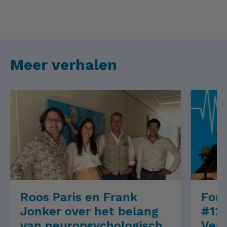
Meer verhalen
Roos Paris en Frank
Fore
Jonker over het belang
#12 
van neuropsychologisch
Vers