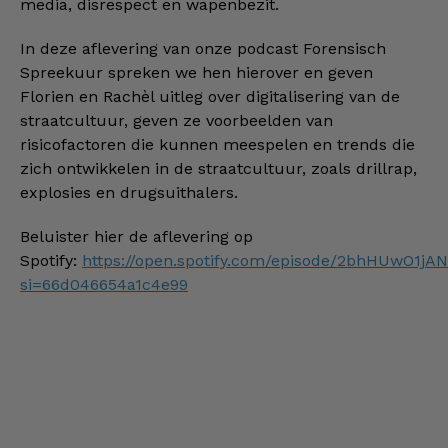
media, disrespect en wapenbezit.
In deze aflevering van onze podcast Forensisch
Spreekuur spreken we hen hierover en geven
Florien en Rachèl uitleg over digitalisering van de
straatcultuur, geven ze voorbeelden van
risicofactoren die kunnen meespelen en trends die
zich ontwikkelen in de straatcultuur, zoals drillrap,
explosies en drugsuithalers.
Beluister hier de aflevering op
Spotify:
https://open.spotify.com/episode/2bhHUwO1jA
si=66d046654a1c4e99