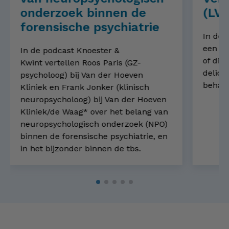
onderzoek binnen de
(LVB
forensische psychiatrie
In dez
een Li
In de podcast Knoester &
of dit 
Kwint vertellen Roos Paris (GZ-
delict
psycholoog) bij Van der Hoeven
behan
Kliniek en Frank Jonker (klinisch
neuropsycholoog) bij Van der Hoeven
Kliniek/de Waag* over het belang van
neuropsychologisch onderzoek (NPO)
binnen de forensische psychiatrie, en
in het bijzonder binnen de tbs.